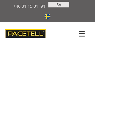
SV
+46 31 15 01
91