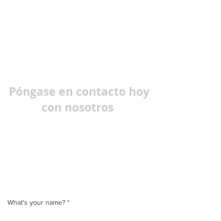
Póngase en contacto hoy
con nosotros
También puede llamarnos directamente
De lunes a viernes
8:00 – 17:00
+
46 (0) 31 15 01 91
Kabelgatan 5, 434 42 Kungsbacka