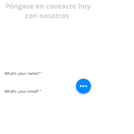
Póngase en contacto hoy
con nosotros
También puede llamarnos directamente
De lunes a viernes
8:00 – 17:00
+
46 (0) 31 15 01 91
Kabelgatan 5, 434 42 Kungsbacka